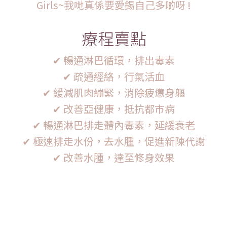
Girls~我哋真係要愛錫自己多啲呀 !
療程賣點
✔ 暢通淋巴循環，排出毒素
✔ 疏通經絡，行氣活血
✔ 緩減肌肉繃緊，消除疲憊身軀
✔ 改善亞健康，抵抗都市病
✔ 暢通淋巴排走體內毒素，延緩衰老
✔ 極速排走水份，去水腫，促進新陳代謝
✔ 改善水腫，達至修身效果