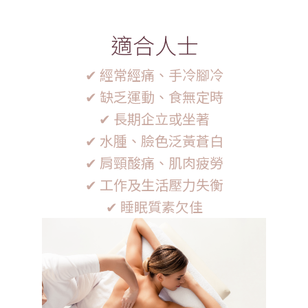
適合人士
✔ 經常經痛、手冷腳冷
✔ 缺乏運動、食無定時
✔ 長期企立或坐著
✔ 水腫、臉色泛黃蒼白
✔ 肩頸酸痛、肌肉疲勞
✔ 工作及生活壓力失衡
✔ 睡眠質素欠佳