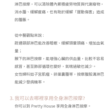
淋巴按摩，可以清除體內累積疲勞物質與代謝廢物，
消水腫、緩解痠痛，也有助於緩解「運動傷害」造成
的腫脹。
從中醫觀點來說 :
疏通頸部淋巴能改善睡眠、緩解頭暈頭痛、增加血氧
量；
腋下的淋巴按摩，能增強心臟的供血量，比較不容易
感冒，甚至肺部循環也變好，氣喘過敏也減少。
女性婦科如子宮肌瘤、卵巢囊腫等，按摩腹股溝淋巴
能減少發病機率。
我可以去哪裡享用全身淋巴按摩?
你可以到 Pretty House 享用全身淋巴按摩。