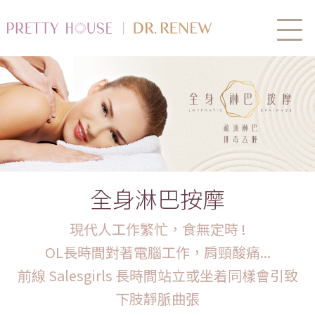
全身淋巴按摩
現代人工作繁忙，食無定時 !
OL長時間對著電腦工作，肩頸酸痛...
前線 Salesgirls 長時間站立或坐着同樣會引致
下肢靜脈曲張