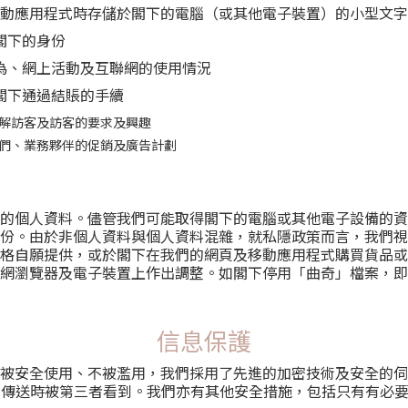
動應用程式時存儲於閣下的電腦（或其他電子裝置）的小型文字
閣下的身份
為、網上活動及互聯網的使用情況
閣下通過結賬的手續
解訪客及訪客的要求及興趣
們、業務夥伴的促銷及廣告計劃
的個人資料。儘管我們可能取得閣下的電腦或其他電子設備的資
份。由於非個人資料與個人資料混雜，就私隱政策而言，我們視
格自願提供，或於閣下在我們的網頁及移動應用程式購買貨品或
網瀏覽器及電子裝置上作出調整。如閣下停用「曲奇」檔案，即
信息保護
被安全使用、不被濫用，我們採用了先進的加密技術及安全的伺
) 能避免您的資料在傳送時被第三者看到。我們亦有其他安全措施，包括只