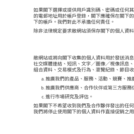
如果閣下選擇或提供用戶識別碼、密碼或任何其
的電郵地址用於帳戶登錄，閣下應確保在閣下的
下的帳戶。我們對此不承擔任何責任。
除非法律規定要求敝網站須保存閣下的個人資料
敝網站或將向閣下收集的個人資料用於發送消息
社交媒體連結、短訊、文字／圖像／視像訊息、
組合資料、交易模式及行為、瀏覽紀錄、節目收
推廣我們的產品、服務、活動、競賽、推
推廣我們供應商、合作伙伴或第三方服務
進行市場研究及評估。
如果閣下不希望收到我們及合作夥伴發出的任何
我們將停止使用閣下的個人資料作直接促銷之用