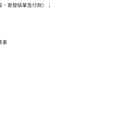
容、寄發賬單及付款）；
質素