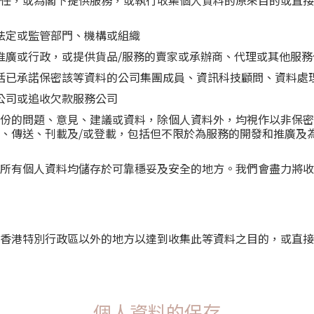
任，或為閣下提供服務，或執行收集個人資料的原來目的或直接
法定或監管部門、機構或組織
推廣或行政，或提供貨品/服務的賣家或承辦商、代理或其他服務
括已承諾保密該等資料的公司集團成員、資訊科技顧問、資料處
公司或追收欠款服務公司
份的問題、意見、建議或資料，除個人資料外，均視作以非保密
、傳送、刊載及/或登載，包括但不限於為服務的開發和推廣及
所有個人資料均儲存於可靠穩妥及安全的地方。我們會盡力將收
香港特別行政區以外的地方以達到收集此等資料之目的，或直接
個人資料的保存