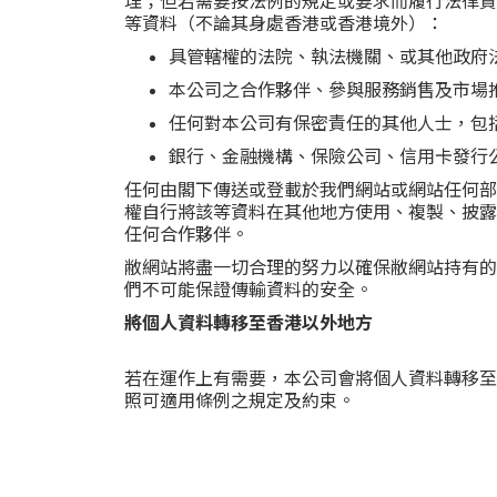
理；但若需要按法例的規定或要求而履行法律責
等資料（不論其身處香港或香港境外）：
具管轄權的法院、執法機關、或其他政府
本公司之合作夥伴、參與服務銷售及市場
任何對本公司有保密責任的其他人士，包
銀行、金融機構、保險公司、信用卡發行
任何由閣下傳送或登載於我們網站或網站任何部
權自行將該等資料在其他地方使用、複製、披露
任何合作夥伴。
敝網站將盡一切合理的努力以確保敝網站持有的
們不可能保證傳輸資料的安全。
將個人資料轉移至香港以外地方
若在運作上有需要，本公司會將個人資料轉移至
照可適用條例之規定及約束。