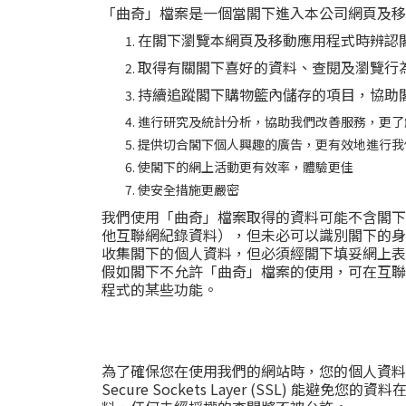
「曲奇」檔案是一個當閣下進入本公司網頁及移
在閣下瀏覽本網頁及移動應用程式時辨認
取得有關閣下喜好的資料、查閱及瀏覽行
持續追蹤閣下購物籃內儲存的項目，協助
進行研究及統計分析，協助我們改善服務，更了
提供切合閣下個人興趣的廣告，更有效地進行我
使閣下的網上活動更有效率，體驗更佳
使安全措施更嚴密
我們使用「曲奇」檔案取得的資料可能不含閣下
他互聯網紀錄資料），但未必可以識別閣下的身
收集閣下的個人資料，但必須經閣下填妥網上表
假如閣下不允許「曲奇」檔案的使用，可在互聯
程式的某些功能。
為了確保您在使用我們的網站時，您的個人資料
Secure Sockets Layer (SSL