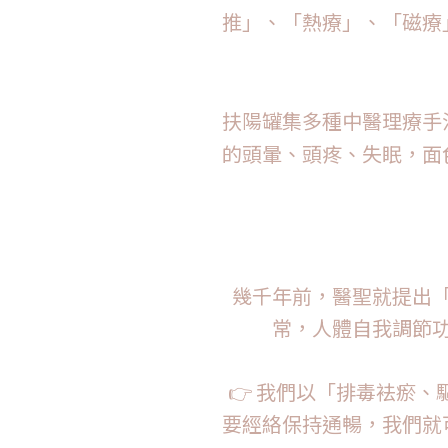
推」、「熱療」、「磁療
扶陽罐集多種中醫理療手
的頭暈、頭疼、失眠，面
幾千年前，醫聖就提出
常，人體自我調節
👉 我們以「排毒袪瘀
要經絡保持通暢，我們就