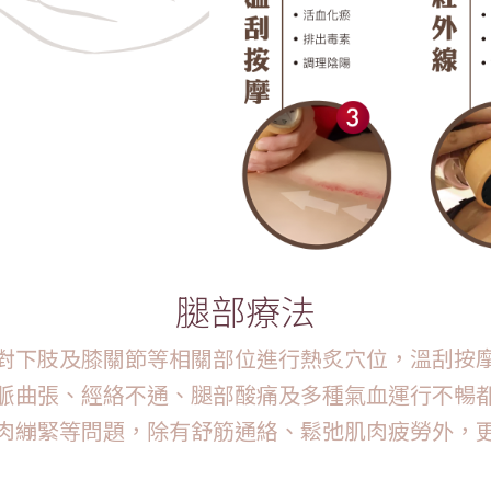
腿部療法
對下肢及膝關節等相關部位進行熱炙穴位，溫刮按
脈曲張、經絡不通、腿部酸痛及多種氣血運行不暢
肉繃緊等問題，除有舒筋通絡、鬆弛肌肉疲勞外，