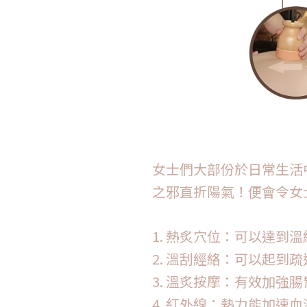
女士們大部份於日常生活
之邪直折陽氣！便會令女
1. 熱炙穴位：可以達
2. 溫刮經絡：可以起
3. 溫炙按摩：有效加強
4. 紅外線：熱力能加