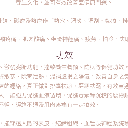
養生文化，並可有效改善亞健康問題。
紅外線、磁療及熱療作「熱穴、溫炙、溫刮、熱療、
：肩頸疼痛、肌肉酸痛、坐骨神經痛、疲勞、怕冷、失
功效
經絡、激發臟腑功能，達致養生養顏、防病等保健功效
到溫經散寒、除毒泄熱、溫補虛損之陽氣，改善自身之
通瘀結的經絡，真正做到排毒袪瘀、驅寒祛濕，有效宣
份導入，能強力促進血液循環，促進毒素等沉積的廢物
行不暢、經絡不通及肌肉疼痛有一定療效。
，能穿透人體的表皮、結締組織、血管及神經系統