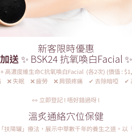
新客限時優惠
加送
✨ BSK24 抗氧喚白Facial 
+ 高濃度維生命C抗氧喚白Facial (各2次) (價值 : $1
痛 ❌ 失眠 ❌ 疲勞 ❌ 肩頸疼痛 ✔ 去除暗啞 ✔
👀 立即登記 ! 唔好錯過呀 !
溫炙通絡穴位保健
「扶陽罐」療法，展示中華數千年的養生之道。以