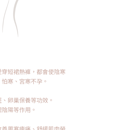
愛穿短裙熱褲，都會使陰寒
、怕寒、宮寒不孕。
經、卵巢保養等功效。
理陰陽等作用。
改善風寒痺痛、舒緩肌肉勞