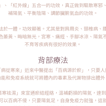
」、「紅外線」五合一的功效，真正做到驅散寒邪
補陽氣、平衡陰陽、調節臟腑氣血的功效。
法於一體，功效顯著。尤其是對肩周炎、頸椎病、
色萎黃、晦暗無光，宮寒、痛經、手腳冰涼、陽氣
不育等疾病有很好的效果。
背部療法
「病從寒來」近來中醫提出「百病源於瘀」，只要人
功能和免疫系統就可將體內的毒素及代謝物排出體外
、驅寒袪濕」來宣通瘀結經絡，溫補虧損的陽氣，達
可以百病不侵，只要陽氣足，自身免疫力就強，這