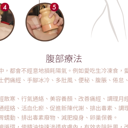
腹部療法
中，都會不經意地損耗陽氣。例如愛吃生冷凍食，
士們痛經、手腳冰冷、多肚風、便秘、腹脹、倦怠
到溫經散寒、行氣通絡、美容養顏、改善痛經、調理月
到疏通經絡、活血化瘀、促進新陳代謝、排出毒素、調
腸胃蠕動、排出毒素廢物、減肥瘦身、卵巢保養。
速血液循環，使精油快速滲透皮膚內，有效去除肚風，