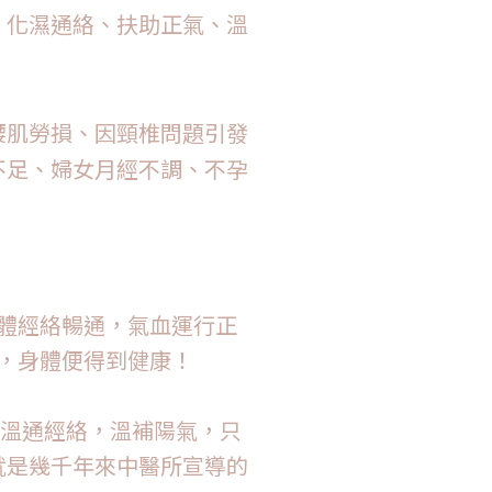
、化濕通絡、扶助正氣、溫
腰肌勞損、因頸椎問題引發
不足、婦女月經不調、不孕
體經絡暢通，氣血運行正
，身體便得到健康！
到溫通經絡，溫補陽氣，只
就是幾千年來中醫所宣導的