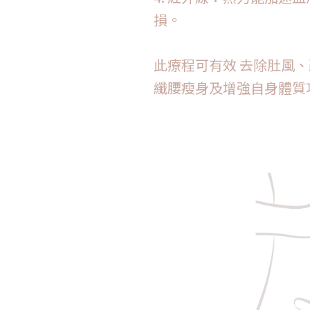
損。
此療程可有效 去除肚風
纖腰瘦身及增強自身體質