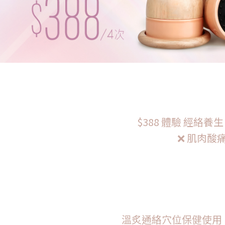
$388 體驗 經絡養生 
❌ 肌肉酸
溫炙通絡穴位保健使用