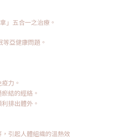
推拿」五合一之治療。
眠等亞健康問題。
。
免疫力。
通瘀結的經絡。
順利排出體外。
等，引起人體組織的溫熱效