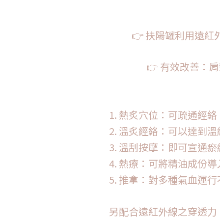
👉 扶陽罐利用遠
👉 有效改善
1. 熱炙穴位：可疏通
2. 溫炙經絡：可以達
3. 溫刮按摩：即可宣
4. 熱療：可將精油成
5. 推拿：對多種氣血運
另配合遠紅外線之穿透力