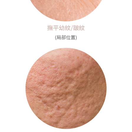
撫平幼紋/皺紋
(局部位置)