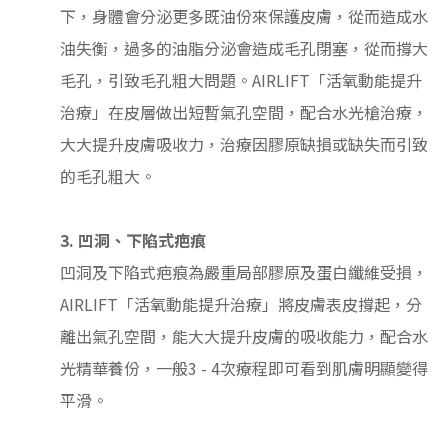
下，身體會分泌更多既油份來保護皮膚，從而造成水
油失衡，過多的油脂分泌會造成毛孔閉塞，從而撐大
毛孔，引致毛孔粗大問題。AIRLIFT「活氧動能提升
治療」在皮層做出短暫氣孔空間，配合水光槍治療，
大大提升皮膚吸收力，治療因膠原缺損或缺失而引致
的毛孔粗大。
3. 凹洞、下陷式疤痕
凹洞及下陷式疤痕為嚴重局部膠原及蛋白纖維受損，
AIRLIFT「活氧動能提升治療」將皮膚表皮撐起，分
離出氣孔空間，能大大提升皮膚的吸收能力，配合水
光精華養份，一般3 - 4次療程即可看到肌膚明顯變得
平滑。