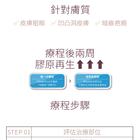
針對膚質
✅ 皮膚粗糙 ✅
凹凸洞皮膚 ✅
暗瘡疤痕
療程後兩周
膠原再生⬆️⬆️⬆️
療程步驟
STEP 01
評估治療部位