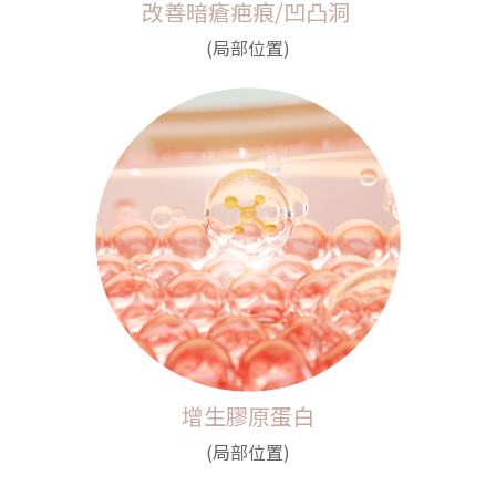
改善暗瘡疤痕/凹凸洞
(局部位置)
增生膠原蛋白
(局部位置)