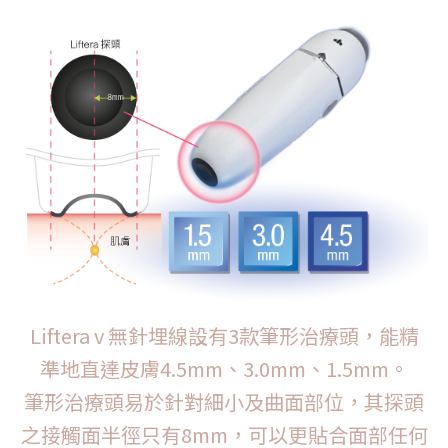
Liftera v 無針埋線設有3款筆形治療頭，
能精
準地直達皮膚4.5mm、3.0mm、1.5mm。
筆形治療頭易於針對細小及曲面部位，其探頭
之接觸面半徑只有8mm，可以更貼合面部任何