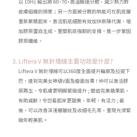
以 10Hz 輸出將 60~70∘高溫瞬速分散，減少熱力對
皮膚組織的損害；另一方面被分散的熱能可在肌底層
重新累積起來，激活肌底細胞有效加快新陳代謝，增
加膠原蛋自生成，重塑肌底強韌的支撐。進一步鞏固
膠原纖維。
Liftera V 無針埋線主要功效是什麼?
Liftera V 無針埋線可以360度全面提升輪廓及拉提下
巴，達到完美女神級V面及瘦面效果 ! 仲可以激活膠
原再生、令肌膚更明顯緊緻提升 ; 塑造完美蘋果肌，
有助減齡 ! 令您看起來更甜美、年輕、有活力 ; 最
後，可以改善深淺層皺紋及收細毛孔等，重現光滑緊
緻年輕美肌
。