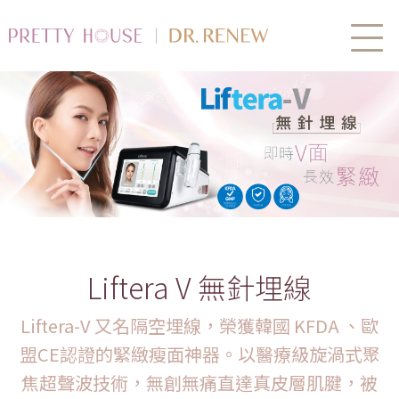
Liftera V 無針埋線
Liftera-V 又名隔空埋線，榮獲韓國 KFDA 、歐
盟CE認證的緊緻瘦面神器。以醫療級旋渦式聚
焦超聲波技術，無創無痛直達真皮層肌腱，被