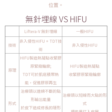
位置。
無針埋線 VS HIFU
Liftera-V 無針埋線
一般HIFU
非入侵性HIFU + TDT技
技術
非入侵性HIFU
術
HIFU製造熱凝點收緊膠
原緊緻輪廓;
HIFU製造熱凝點
原理
TDT可於肌底積聚熱
收緊膠原緊緻輪廓
能，促進膠原再生
治療頭以連綿不斷的點
治療頭以短線而大點的形
形輸出能量
形式
式
於皮下造成修長的隱形
把能量打入皮層