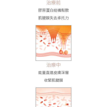
治療前
膠原蛋白結構鬆散
肌腱膜失去承托力
治療中
能量直達皮膚深層
收緊肌腱膜