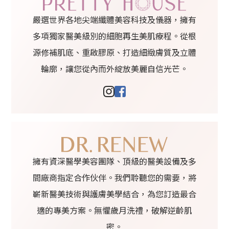
嚴選世界各地尖端纖體美容科技及儀器，擁有
多項獨家醫美級別的細胞再生美肌療程。從根
源修補肌底、重啟膠原、打造細緻膚質及立體
輪廓，讓您從內而外綻放美麗自信光芒。
擁有資深醫學美容團隊、頂級的醫美設備及多
間廠商指定合作伙伴。我們聆聽您的需要，將
嶄新醫美技術與護膚美學結合，為您訂造最合
適的專美方案。無懼歲月洗禮，破解逆齡肌
密。