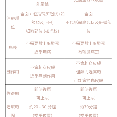
能量線
全面，包括輪廓起伏 (如
全面
治療部
額頭及下巴)
不包括輪廓起伏及細微部
位
細微部位 (如虎紋)
位
不需要敷上麻醉膏
不需要敷上麻醉膏
痛楚
近乎無痛
有輕微痛楚
不會刺穿皮膚
不會刺穿皮膚
副作用
但熱力過高時
近乎無副作用
可能會灼傷皮膚
即時復原
即時復原
恢復期
可上妝
可上妝
治療時
約20 - 30 分鐘
約30分鐘
間
(視乎位置)
(視乎位置)