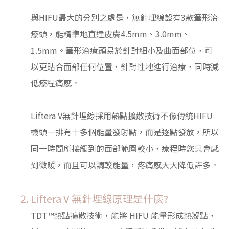
與HIFU最大的分別之處是，無針埋線設有3款筆形治
療頭，能精準地直達皮膚4.5mm、3.0mm、
1.5mm。筆形治療頭易於針對細小及曲面部位，可
以更貼合面部任何位置，針對性地進行治療，同時減
低療程痛感。
Liftera V無針埋線採用熱點擴散技術不像傳統HIFU
機頭一排有十多個能量發射點，而是逐點發放，所以
同一時間所接觸到的面部範圍較小，療程時您只會感
到微暖，而且可以調較能量，疼痛感大大降低許多。
Liftera V 無針埋線原理是什麼?
TDT™熱點擴散技術，能將 HIFU 能量形成熱凝點，