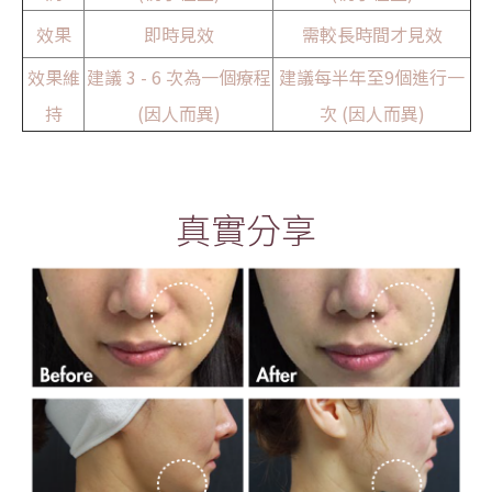
效果
即時見效
需較長時間才見效
效果維
建議 3 - 6 次為一個療程
建議每半年至9個進行一
持
(因人而異)
次 (因人而異)
真實分享