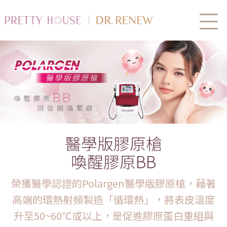
醫學版膠原槍
喚醒膠原BB
榮獲醫學認證的Polargen醫學版膠原槍，藉著
高端的環熱射頻製造「循環熱」，將表皮溫度
升至50~60℃或以上，是促進膠原蛋白重組與