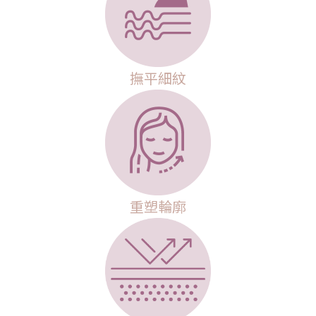
撫平細紋
重塑輪廓