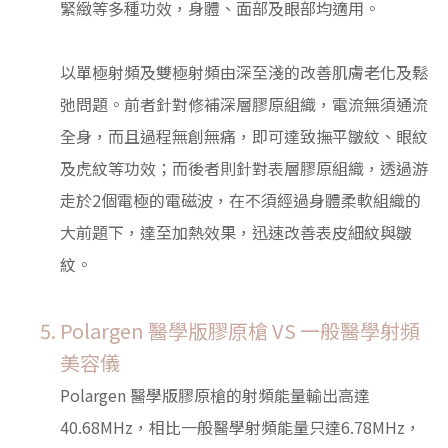
緊緻等多種功效，身體、面部及眼部均適用。
以單極射頻及雙極射頻由深至淺的改善肌膚老化及鬆
弛問題。前者針對修補深層膠原組織，電流無須通流
全身，而且過程無創無痛，即可達致撫平皺紋、眼紋
及虎紋等功效；而後者則針對表層膠原組織，透過游
走於2個電極的電磁波，在不須經過身體柔軟組織的
大前題下，達至加熱效果，迅速改善表皮細紋與皺
紋。
Polargen 醫學版膠原槍 VS 一般醫學射頻
美容儀
Polargen 醫學版膠原槍的射頻能量輸出高達
40.68MHz，相比一般醫學射頻能量只達6.78MHz，