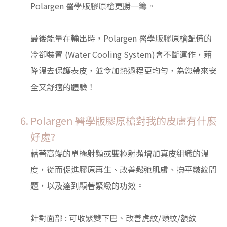
Polargen 醫學版膠原槍更勝一籌。
最後能量在輸出時，Polargen 醫學版膠原槍配備的
冷卻裝置 (Water Cooling System)會不斷運作，藉
降溫去保護表皮，並令加熱過程更均勻，為您帶來安
全又舒適的體驗！
Polargen 醫學版膠原槍對我的皮膚有什麼
好處?
藉著高端的單極射頻或雙極射頻增加真皮組織的溫
度，從而促進膠原再生、改善鬆弛肌膚、撫平皺紋問
題，以及達到顯著緊緻的功效。
針對面部 : 可收緊雙下巴、改善虎紋/頸紋/額紋