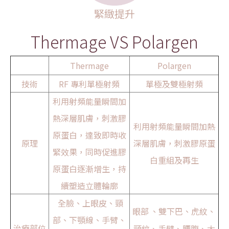
緊緻提升
Thermage VS Polargen
Thermage
Polargen
技術
RF 專利單極射頻
單極及雙極射頻
利用射頻能量瞬間加
熱深層肌膚，刺激膠
利用射頻能量瞬間加熱
原蛋白，達致即時收
原理
深層肌膚，刺激膠原蛋
緊效果，同時促進膠
白重組及再生
原蛋白逐漸增生，持
續塑造立體輪廓
全臉、上眼皮、頸
眼部
、雙下巴、虎紋、
部、下顎線、手臂、
治療部位
頸紋、手臂、腰腹、大