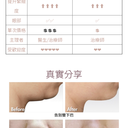
提升緊緻
⬆️⬆️⬆️⬆️
⬆️⬆️⬆️
度
眼部
✅✅
✅
單次價格
💲💲💲
💲
主理者
醫生/治療師
治療師
受歡迎度
❤❤❤❤❤
❤❤
真實分享