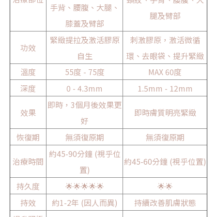
手背、腰腹、大腿、
腿及臂部
膝蓋及臂部
緊緻提拉及激活膠原
刺激膠原，激活微循
功效
自生
環、去眼袋、提升緊緻
溫度
55度 - 75度
MAX 60度
深度
0 - 4.3mm
1.5mm - 12mm
即時，3個月後效果更
效果
即時膚質明亮緊緻
好
恢復期
無須復原期
無須復原期
約45-90分鐘 (視乎位
治療時間
約45-60分鐘 (視乎位置)
置)
持久度
🌟🌟🌟🌟🌟
🌟🌟
持效
約1-2年 (因人而異)
持續改善肌膚狀態