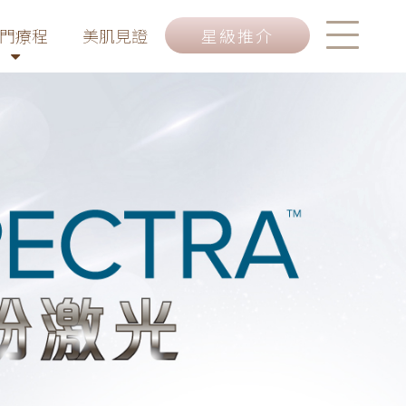
門療程
美肌見證
星級推介