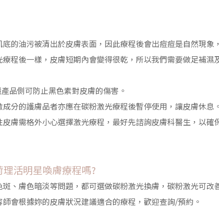
肌底的油污被清出於皮膚表面，因此療程後會出痘痘是自然現象
光療程後一樣，皮膚短期內會變得很乾，所以我們需要做足補濕
曬產品側可防止黑色素對皮膚的傷害。
激成分的護膚品者亦應在碳粉激光療程後暫停使用，讓皮膚休息
性皮膚需格外小心選擇激光療程，最好先諮詢皮膚科醫生，以確
 荷理活明星喚膚療程嗎?
色斑、膚色暗淡等問題，都可選做碳粉激光換膚，碳粉激光可改
容師會根據妳的皮膚狀況建議適合的療程，歡迎查詢/預約。