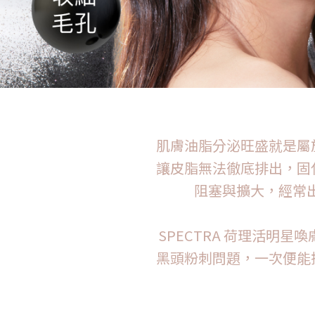
肌膚油脂分泌旺盛就是屬
讓皮脂無法徹底排出，固
阻塞與擴大，經常
SPECTRA 荷理活明星
黑頭粉刺問題，一次便能