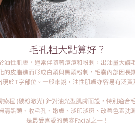
毛孔粗大點算好？
於油性肌膚，通常伴隨著痘痘和粉刺，出油量大讓
化的皮脂進而形成白頭與黑頭粉刺，毛囊內部因長
出現於T字部位。一般來說，油性肌膚亦容易有泛黃
喚膚療程 (碳粉激光) 針對油光型肌膚而設，特別適合
掃清黑頭、收毛孔、嫩膚、淡印淡斑、改善色素沈
是最受喜愛的美容Facial之一！