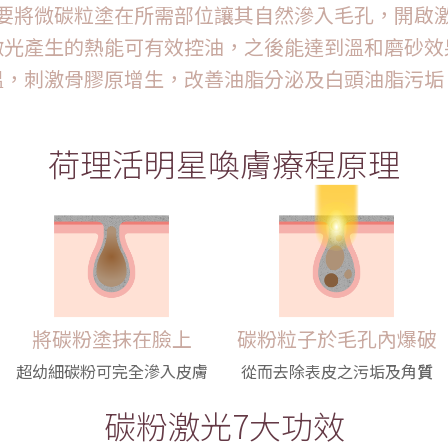
要將微碳粒塗在所需部位讓其自然滲入毛孔，開啟
激光產生的熱能可有效控油，之後能達到溫和磨砂效
溫，刺激骨膠原增生，改善油脂分泌及白頭油脂污垢
荷理活明星喚膚療程原理
將碳粉塗抹在臉上
碳粉粒子於毛孔內爆破
超幼細碳粉可完全滲入皮膚
從而去除表皮之污垢及角
質
碳粉激光7大功效