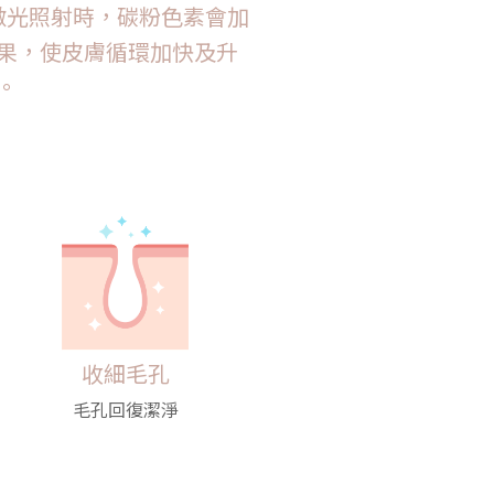
激光照射時，碳粉色素會加
果，使皮膚循環加快及升
。
收細毛孔
毛孔回復潔淨