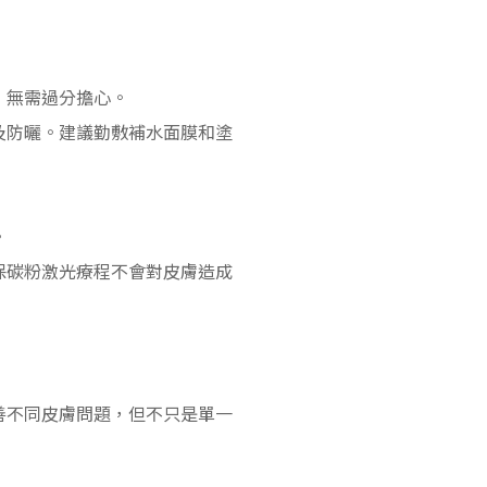
，無需過分擔心。
及防曬。建議勤敷補水面膜和塗
。
保碳粉激光療程不會對皮膚造成
善不同皮膚問題，但不只是單一