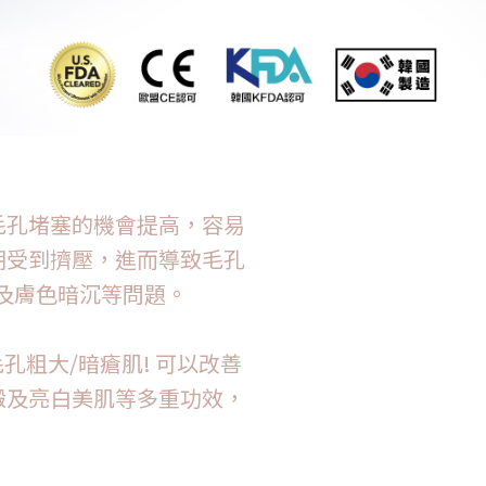
毛孔堵塞的機會提高，容易
期受到擠壓，進而導致毛孔
及膚色暗沉等問題。
毛孔粗大/暗瘡肌! 可以改善
澱及亮白美肌等多重功效，