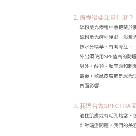
療程後要注意什麼？
碳粉激光療程中會把藏於
碳粉激光療程後跟一般激
抹水分精華，有助降紅。
外出須使用SPF值高的防
另外，酸類、肽苯類和刺
最後，敏感皮膚或是感光
負面影響。
我適合做SPECTRA
油性肌膚或有毛孔堵塞、
針對暗瘡問題。我們的美