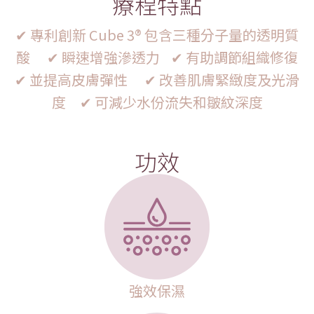
療程特點
✔ 專利創新 Cube 3® 包含三種分子量的透明質
酸 ✔ 瞬速增強滲透力 ✔ 有助調節組織修復
✔ 並提高皮膚彈性 ✔ 改善肌膚緊緻度及光滑
度 ✔ 可減少水份流失和皺紋深度
功效
強效保濕