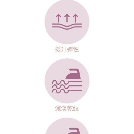
提升彈性
減淡乾紋