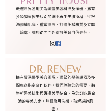
嚴選世界各地尖端纖體美容科技及儀器，擁有
多項獨家醫美級別的細胞再生美肌療程。從根
源修補肌底、重啟膠原、打造細緻膚質及立體
輪廓，讓您從內而外綻放美麗自信光芒。
擁有資深醫學美容團隊、頂級的醫美設備及多
間廠商指定合作伙伴。我們聆聽您的需要，將
嶄新醫美技術與護膚美學結合，為您訂造最合
適的專美方案。無懼歲月洗禮，破解逆齡肌
密。