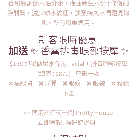
從肌底調節水油分泌，灌注新生水份 ! 修復細
胞間質，減少缺水紋理，達至持久水潤透亮嫩
肌。所有肌膚適用。
新客限時優惠
加送
✨ 香薰排毒眼部按摩 ✨
$138 即試做爆水保濕 Facial + 排毒眼部按摩
(總值 : $870) - 只限一次
❌ 黑眼圈 ❌ 浮腫 ❌ 眼紋 ❌ 眼袋 ❌ 鬆弛
下垂
👀 適用於任何一間 Pretty House
立即登記! 唔好錯過呀 !