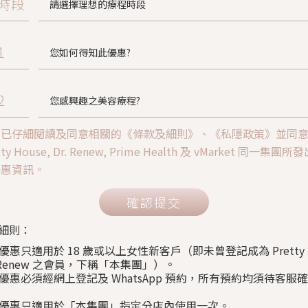
時段
1
2
人已仔細閱讀及同意相關的《條款及細則》、《私隱政策》並同
tty House, Dr. Renew, Prime Health 及 vMarket 同一集團
優惠資訊。
確認提交
細則：
上優惠只適用於 18 歲或以上女性新客戶（即未曾登記成為 Pretty H
. Renew 之會員，下稱「本集團」）。
以上優惠必須經網上登記及 WhatsApp 預約，所有預約均須待客服
以上優惠只適用於「本集團」指定分店內使用一次。