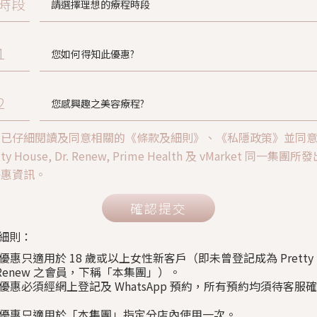
時段
1
2
人已仔細閱讀及同意相關的《條款及細則》、《私隱政策》並同
tty House, Dr. Renew, Prime Health 及 vMarket 同一集團
優惠資訊。
確認提交
細則：
上優惠只適用於 18 歲或以上女性新客戶（即未曾登記成為 Pretty H
. Renew 之會員，下稱「本集團」）。
以上優惠必須經網上登記及 WhatsApp 預約，所有預約均須待客服
以上優惠只適用於「本集團」指定分店內使用一次。